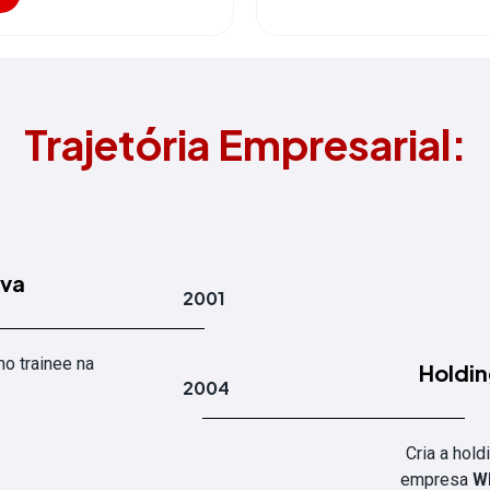
Trajetória Empresarial:
iva
2001
o trainee na
Holdi
2004
.
Cria a hol
empresa
W