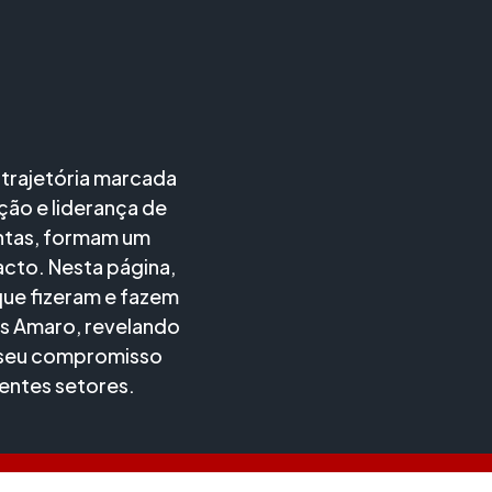
:
trajetória marcada
ção e liderança de
untas, formam um
cto. Nesta página,
ue fizeram e fazem
os Amaro, revelando
e seu compromisso
entes setores.