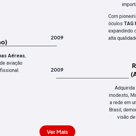
import
Com pioneiri
óculos
TAG H
expandindo o
s
2009
alta qualidad
ho)
has Aéreas
,
 de aviação
R
2009
fissional.
(
Adquirida
modesto, Ma
a rede em 
Brasil, dem
visão de
Ver Mais